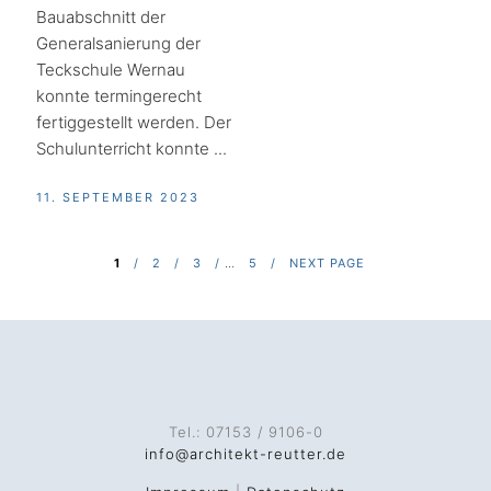
Bauabschnitt der
Generalsanierung der
Teckschule Wernau
konnte termingerecht
fertiggestellt werden. Der
Schulunterricht konnte ...
11. SEPTEMBER 2023
1
2
3
…
5
NEXT PAGE
SEITENNUMMERIERUNG
DER
BEITRÄGE
Tel.: 07153 / 9106-0
info@architekt-reutter.de