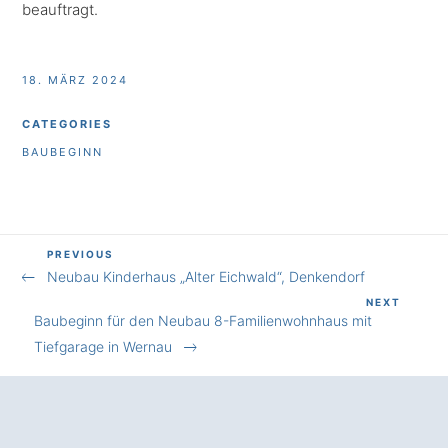
beauftragt.
18. MÄRZ 2024
CATEGORIES
BAUBEGINN
Previous
PREVIOUS
Beitragsnavigation
Neubau Kinderhaus „Alter Eichwald“, Denkendorf
Post
Next
NEXT
Baubeginn für den Neubau 8-Familienwohnhaus mit
Post
Tiefgarage in Wernau