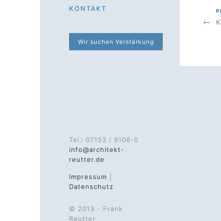
KONTAKT
Previ
P
Bei
K
Post
Wir suchen Verstärkung
Tel.: 07153 / 9106-0
info@architekt-
reutter.de
Impressum
|
Datenschutz
© 2019 - Frank
Reutter