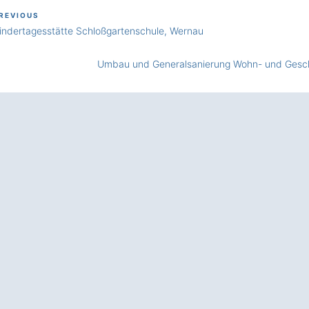
ous
REVIOUS
tragsnavigation
indertagesstätte Schloßgartenschule, Wernau
Next
Umbau und Generalsanierung Wohn- und Geschä
Post