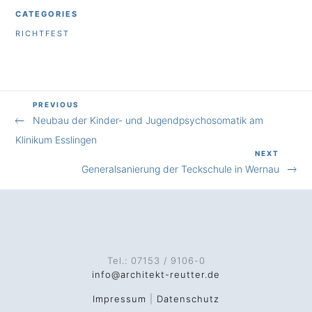
CATEGORIES
RICHTFEST
Previous
PREVIOUS
Beitragsnavigation
Neubau der Kinder- und Jugendpsychosomatik am
Post
Klinikum Esslingen
Next
NEXT
Generalsanierung der Teckschule in Wernau
Post
Tel.: 07153 / 9106-0
info@architekt-reutter.de
Impressum
|
Datenschutz